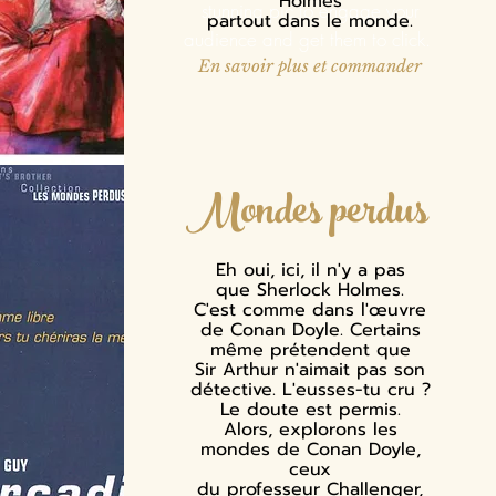
Holmes
stunning pic to engage your
partout dans le monde.
audience and get them to click.
En savoir plus et commander
Mondes perdus
Eh oui, ici, il n'y a pas
que Sherlock Holmes.
C'est comme dans l'œuvre
de Conan Doyle. Certains
même prétendent que
Sir Arthur n'aimait pas son
détective. L'eusses-tu cru ?
Le doute est permis.
Alors, explorons les
mondes de Conan Doyle,
ceux
du professeur Challenger,