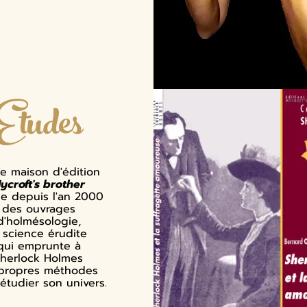
Etudes
e maison d'édition
ycroft's brother
ie depuis l'an 2000
des ouvrages
d'holmésologie,
a science érudite
qui emprunte à
herlock Holmes
 propres méthodes
étudier son univers.