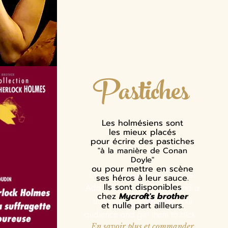
Pastiches
Les holmésiens sont
les mieux placés
pour écrire des pastiches
"à la manière de Conan
Doyle"
ou pour mettre en scène
Describe what you offer here.
ses héros à leur sauce.
Ils sont disponibles
Add a few choice words and a
chez
Mycroft's brother
stunning pic to engage your
et nulle part ailleurs.
audience and get them to click.
En savoir plus et commander