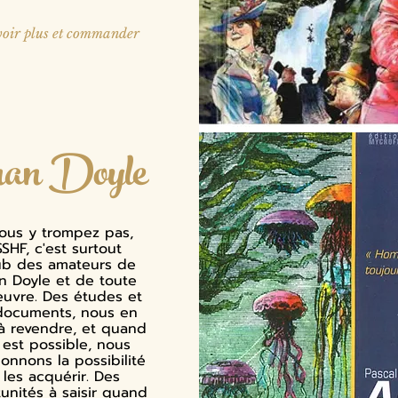
oir plus et commander
nan Doyle
ous y trompez pas,
SSHF, c'est surtout
lub des amateurs de
n Doyle et de toute
uvre. Des études et
documents, nous en
à revendre, et quand
 est possible, nous
onnons la possibilité
 les acquérir. Des
unités à saisir quand