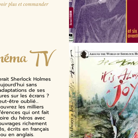
oir plus et commander
néma TV
rait Sherlock Holmes
ujourd'hui sans
adaptations de ses
ures sur les écrans ?
eut-être oublié...
ouvrez les milliers
férences qui ont fait
loire du héros avec
ouvrages richement
rés, écrits en français
ou en anglais.