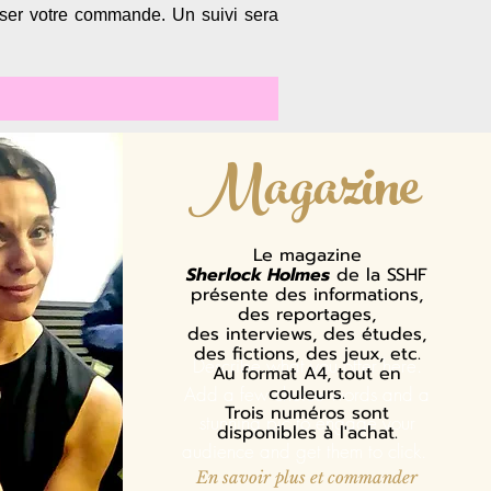
liser votre commande. Un suivi sera
Magazine
Le magazine
Sherlock Holmes
de la SSHF
présente des informations,
des reportages,
des interviews, des études,
des fictions, des jeux, etc.
Describe what you offer here.
Au format A4, tout en
couleurs.
Add a few choice words and a
Trois numéros sont
stunning pic to engage your
disponibles à l'achat.
audience and get them to click.
En savoir plus et commander