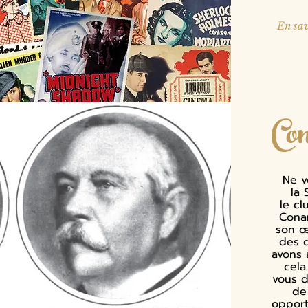
En sav
Co
Ne v
la 
le c
Cona
son œ
des 
avons 
cela
vous d
de
opport