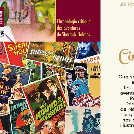
En sav
Ci
Que se
a
les 
avent
P
Déc
de ré
la g
nos 
illust