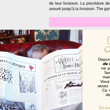
de leur livraison. La procédure d
assuré jusqu'à la livraison. The ga
Depui
de 
ne p
Se
mai
Vous 
assez 
Ce n
de
En sav