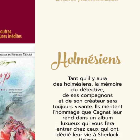
Holmésiens
Tant qu'il y aura
des holmésiens, la mémoire
du détective,
de ses compagnons
et de son créateur sera
toujours vivante. Ils méritent
l'hommage que Cagnat leur
rend dans un album
luxueux qui vous fera
Describe what you offer here.
entrer chez ceux qui ont
dédié leur vie à Sherlock
Add a few choice words and a