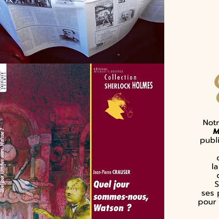
Notr
M
publ
l
S
ses
pour 