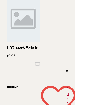
L'Ouest-Eclair
(n.c.)
0
L
Éditeur :
'
O
u
e