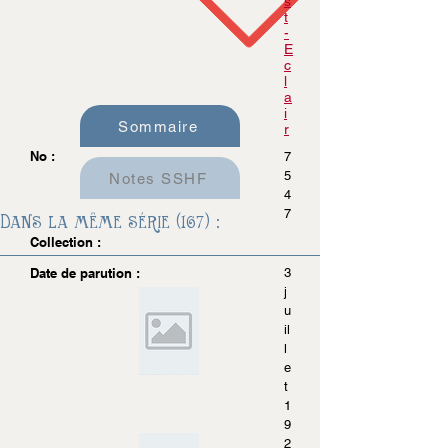
s
t
-
E
c
l
a
i
Sommaire
r
No :
7
5
Notes SSHF
4
7
Dans la même série (167) :
Collection :
Date de parution :
3
j
u
il
l
e
t
1
9
2