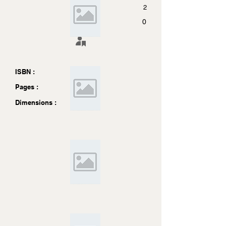
2
0
ISBN :
Pages :
Dimensions :