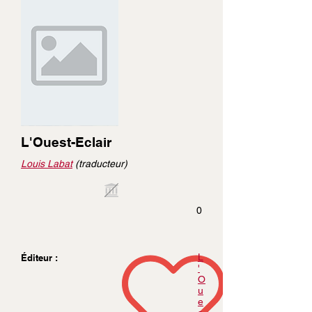
L'Ouest-Eclair
Louis Labat
(traducteur)
0
L
Éditeur :
'
O
u
e