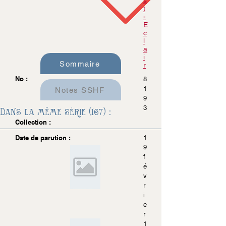
s
t
-
E
c
l
a
i
Sommaire
r
No :
8
1
Notes SSHF
9
3
Dans la même série (167) :
Collection :
Date de parution :
1
9
f
é
v
r
i
e
r
1