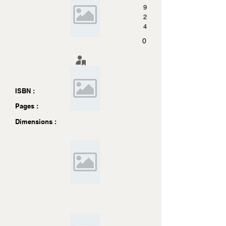
9
2
4
0
ISBN :
Pages :
Dimensions :