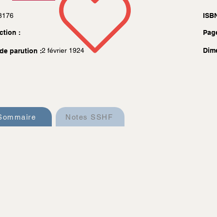
8176
ISBN
ction :
Pag
2 février 1924
Dim
de parution :
Sommaire
Notes SSHF