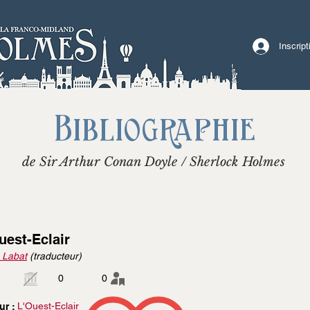
Inscrip
Bibliographie
de Sir Arthur Conan Doyle / Sherlock Holmes
uest-Eclair
 Labat
(traducteur)
0
0
L'Ouest-Eclair
ur :