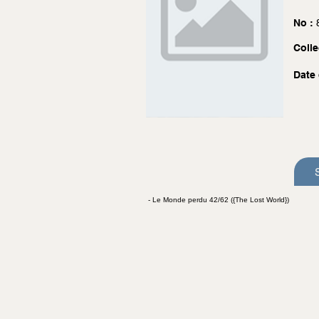
No :
Colle
Date 
- Le Monde perdu 42/62 ({The Lost World})