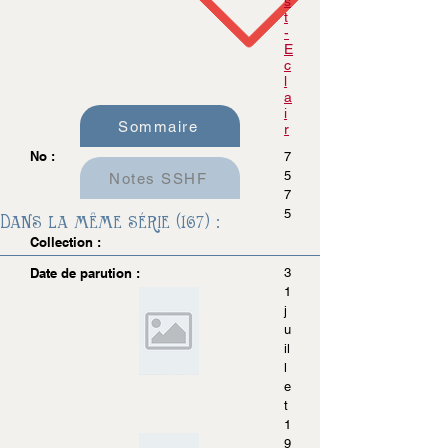
s
t
-
E
c
l
a
i
Sommaire
r
No :
7
5
Notes SSHF
7
5
Dans la même série (167) :
Collection :
Date de parution :
3
1
j
u
il
l
e
t
1
9