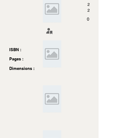
2
2
0
ISBN :
Pages :
Dimensions :