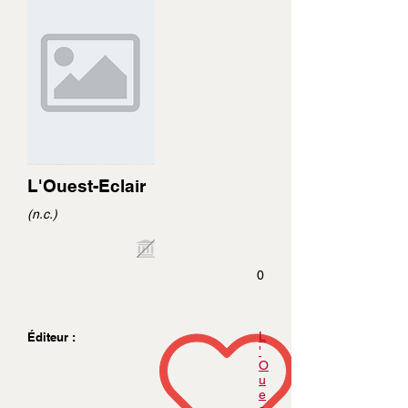
L'Ouest-Eclair
(n.c.)
0
L
Éditeur :
'
O
u
e