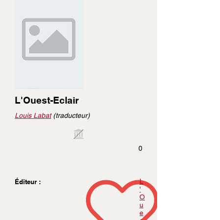
L'Ouest-Eclair
Louis Labat
(traducteur)
0
L
Éditeur :
'
O
u
e