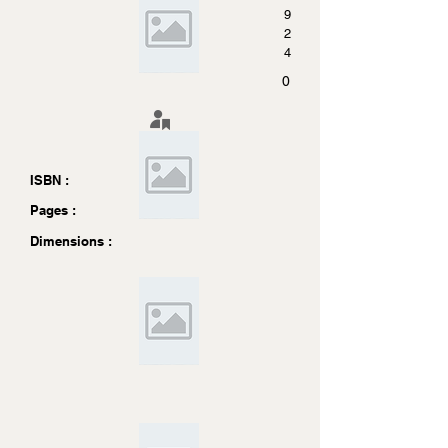
9
2
4
0
ISBN :
Pages :
Dimensions :