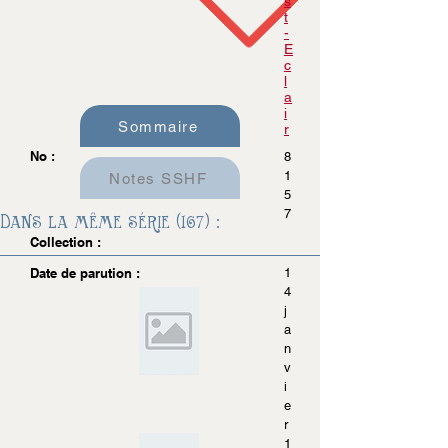
s
t
-
E
c
l
a
i
Sommaire
r
No :
8
1
Notes SSHF
5
7
Dans la même série (167) :
Collection :
Date de parution :
1
4
j
a
n
v
i
e
r
1